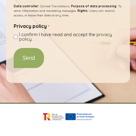
Data controller:
Conrad Translations.
Purpose of data processing:
To
send information and marketing messages.
Rights:
Users can restrict,
access, or erase their data at any time.
Privacy policy
*
I confirm I have read and accept the
privacy
policy
.