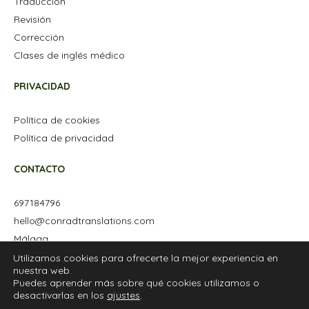
Traducción
Revisión
Corrección
Clases de inglés médico
PRIVACIDAD
Política de cookies
Política de privacidad
CONTACTO
697184796
hello@conradtranslations.com
Málaga
Utilizamos cookies para ofrecerte la mejor experiencia en
nuestra web.
Puedes aprender más sobre qué cookies utilizamos o
desactivarlas en los
ajustes
.